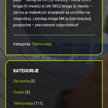
kroga (9. mesto) in Urh 585,0 kroga (6. mesto –
žal mu je malenkost zmanjkalo za uvrstitev na
stopničke). Letošnja misija MK je bila torej bolj
povprečna – prevzamem odgovornost!
Kategorija:
Tekmovanja
Primarna
KATEGORIJE
stranska
vrstica
Obvestila
(2)
Ostalo
(3)
Tekmovanja
(111)