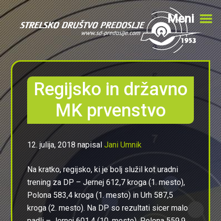
Meni
Preskoči
Preskoči
na
na
Regijsko in državno
glavno
primarno
vsebino
stransko
MK prvenstvo
vrstico
12. julija, 2018
napisal
Jani Umnik
Na kratko, regijsko, ki je bolj služil kot uradni
trening za DP – Jernej 612,7 kroga (1. mesto),
Polona 583,4 kroga (1. mesto) in Urh 587,5
kroga (2. mesto). Na DP so rezultati sicer malo
padli – Jernej 601,4 (10. mesto), Polona 559,9