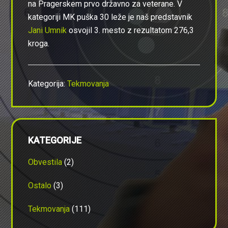
na Pragerskem prvo državno za veterane. V
kategoriji MK puška 30 leže je naš predstavnik
Jani Umnik
osvojil 3. mesto z rezultatom 276,3
kroga.
Kategorija:
Tekmovanja
Primarna
KATEGORIJE
stranska
vrstica
Obvestila
(2)
Ostalo
(3)
Tekmovanja
(111)