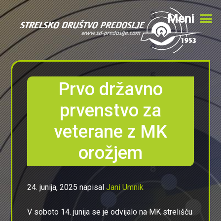
Meni
Preskoči
Preskoči
na
na
Prvo državno
glavno
primarno
vsebino
stransko
prvenstvo za
vrstico
veterane z MK
orožjem
24. junija, 2025
napisal
Jani Umnik
V soboto 14. junija se je odvijalo na MK strelišču